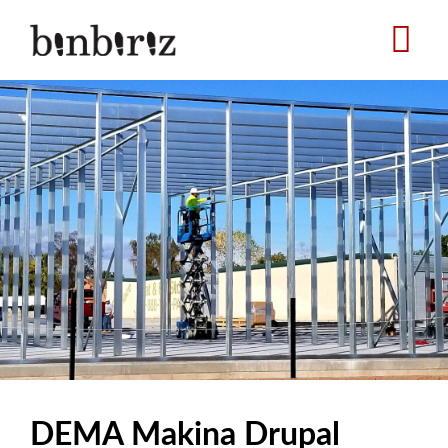
Ana
içeriğe
atla
DEMA Makina Drupal