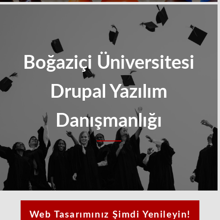
Boğaziçi Üniversitesi
Drupal Yazılım
Danışmanlığı
Web Tasarımınız Şimdi Yenileyin!