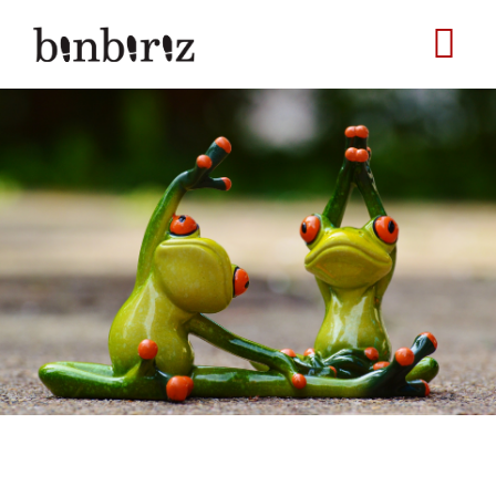
Ana
içeriğe
atla