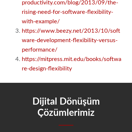
productivity.com/blog/2013/09/the-
rising-need-for-software-flexibility-
with-example/
https://www.beezy.net/2013/10/soft
ware-development-flexibility-versus-
performance/
https://mitpress.mit.edu/books/softwa
re-design-flexibility
Dijital Dönüşüm
Çözümlerimiz