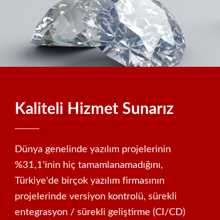
Kaliteli Hizmet Sunarız
Dünya genelinde yazılım projelerinin
%31,1'inin hiç tamamlanamadığını,
Türkiye'de birçok yazılım firmasının
projelerinde versiyon kontrolü, sürekli
entegrasyon / sürekli geliştirme (CI/CD)