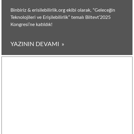
Binbiriz & erisilebilirlik.org ekibi olarak, “Geleceğin
Teknolojileri ve Erişilebilirlik” temalı Biltevt’2025
Kongresi’ne katıldık!
YAZININ DEVAMI